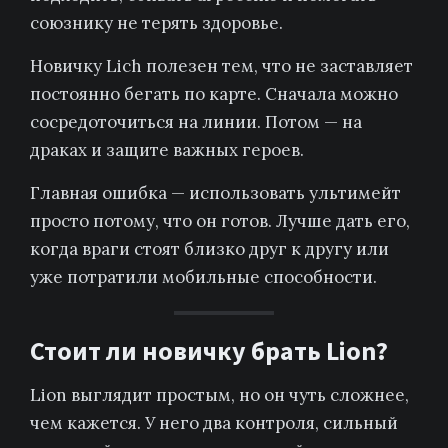
союзнику не терять здоровье.
Новичку Lich полезен тем, что не заставляет
постоянно бегать по карте. Сначала можно
сосредоточиться на линии. Потом — на
драках и защите важных героев.
Главная ошибка — использовать ультимейт
просто потому, что он готов. Лучше дать его,
когда враги стоят близко друг к другу или
уже потратили мобильные способности.
Стоит ли новичку брать Lion?
Lion выглядит простым, но он чуть сложнее,
чем кажется. У него два контроля, сильный