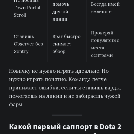
Не носишь
помочь
Всегда имей
Town Portal
другой
телепорт
Scroll
линии
Проверяй
Ставишь
Враг быстро
популярные
Observer без
снимает
места
Sentry
обзор
сентрями
Новичку не нужно играть идеально. Но
нужно играть понятно. Команда легче
принимает ошибки, если ты ставишь варды,
помогаешь на линии и не забираешь чужой
фарм.
Какой первый саппорт в Dota 2