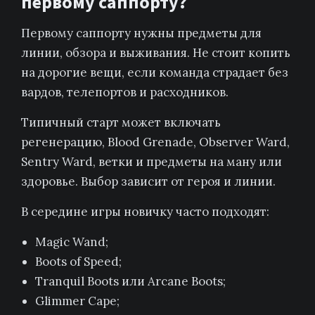
первому саппорту?
Первому саппорту нужны предметы для
линии, обзора и выживания. Не стоит копить
на дорогие вещи, если команда страдает без
вардов, телепортов и расходников.
Типичный старт может включать
регенерацию, Blood Grenade, Observer Ward,
Sentry Ward, ветки и предметы на ману или
здоровье. Выбор зависит от героя и линии.
В середине игры новичку часто подходят:
Magic Wand;
Boots of Speed;
Tranquil Boots или Arcane Boots;
Glimmer Cape;