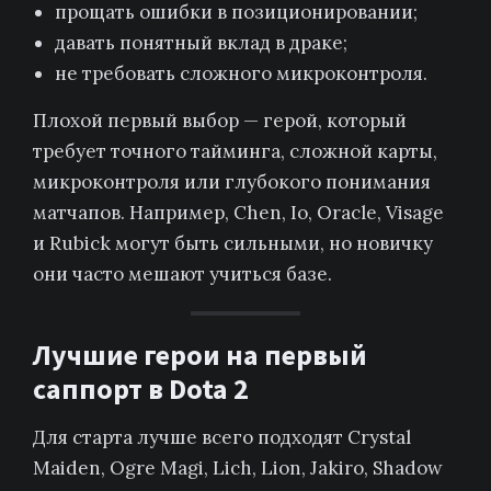
прощать ошибки в позиционировании;
давать понятный вклад в драке;
не требовать сложного микроконтроля.
Плохой первый выбор — герой, который
требует точного тайминга, сложной карты,
микроконтроля или глубокого понимания
матчапов. Например, Chen, Io, Oracle, Visage
и Rubick могут быть сильными, но новичку
они часто мешают учиться базе.
Лучшие герои на первый
саппорт в Dota 2
Для старта лучше всего подходят Crystal
Maiden, Ogre Magi, Lich, Lion, Jakiro, Shadow