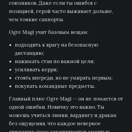
союзников. Даже если ты ошибся с
позицией, герой часто выживает дольше,
чем тонкие саппорты.
Ogre Magi учит базовым вещам:
подходить к врагу на безопасную
дистанцию;
нажимать стан по важной цели;
усиливать керри;
стоять впереди, но не умирать первым;
покупать командные предметы.
Главный плюс Ogre Magi — он не ломается от
одной ошибки. Новичку это важно. Ты
можешь учиться линии, вардингу и дракам
без ощущения, что каждое неверное
движение сразу заканчивается смертью.