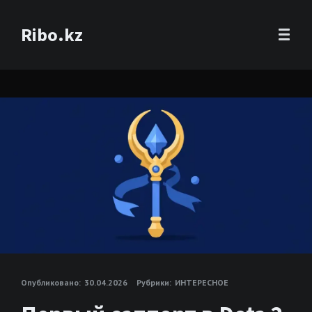
Ribo.kz
Опубликовано:
30.04.2026
Рубрики:
ИНТЕРЕСНОЕ