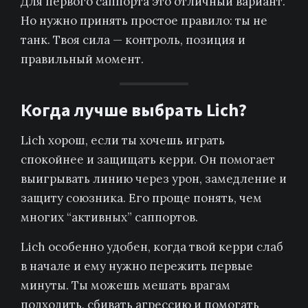
Для первого саппорта это отличный вариант.
Но нужно принять простое правило: ты не
танк. Твоя сила — контроль, позиция и
правильный момент.
Когда лучше выбрать Lich?
Lich хорош, если ты хочешь играть
спокойнее и защищать керри. Он помогает
выигрывать линию через урон, замедление и
защиту союзника. Его проще понять, чем
многих “активных” саппортов.
Lich особенно удобен, когда твой керри слаб
в начале и ему нужно пережить первые
минуты. Ты можешь мешать врагам
подходить, сбивать агрессию и помогать