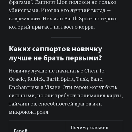
фрагами”. Саппорт Lion полезен не только
убийствами. Иногда его лучший вклад —
вовремя дать Hex или Earth Spike по герою,
который прыгает на твоего керри.
Каких саппортов новичку
лучше не брать первыми?
Новичку лучше не начинать с Chen, Io,
Oracle, Rubick, Earth Spirit, Tusk, Bane,
Enchantress и Visage. Эти герои могут быть
сильными, но они требуют понимания карты,
таймингов, способностей врагов или
микроконтроля.
Почему сложен
Герой