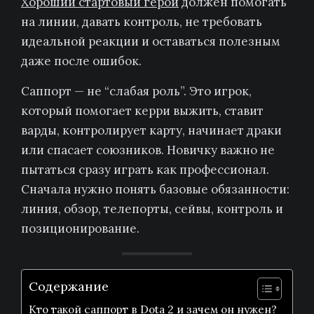
Хороший стартовый герой
должен помогать
на линии, давать контроль, не требовать
идеальной реакции и оставаться полезным
даже после ошибок.
Саппорт — не “слабая роль”. Это игрок,
который помогает керри выжить, ставит
варды, контролирует карту, начинает драки
или спасает союзников. Новичку важно не
пытаться сразу играть как профессионал.
Сначала нужно понять базовые обязанности:
линия, обзор, телепорты, сейвы, контроль и
позиционирование.
Содержание
Кто такой саппорт в Dota 2 и зачем он нужен?