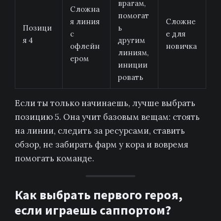
врагам,
Сложна
помогат
я линия
Сложне
Позици
ь
с
е для
я 4
другим
офлейн
новичка
линиям,
ером
иниции
ровать
Если ты только начинаешь, лучше выбрать
позицию 5. Она учит базовым вещам: стоять
на линии, следить за ресурсами, ставить
обзор, не забирать фарм у кора и вовремя
помогать команде.
Как выбрать первого героя,
если играешь саппортом?