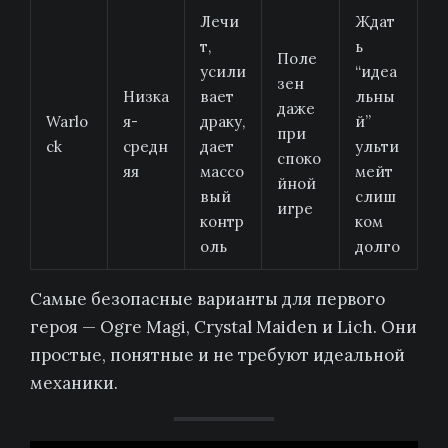
Лечи
Ждат
т,
ь
Поле
усили
“идеа
зен
Низка
вает
льны
даже
Warlo
я-
драку,
й”
при
ck
средн
дает
ульти
споко
яя
массо
мейт
йной
вый
слиш
игре
контр
ком
оль
долго
Самые безопасные варианты для первого
героя — Ogre Magi, Crystal Maiden и Lich. Они
простые, понятные и не требуют идеальной
механики.