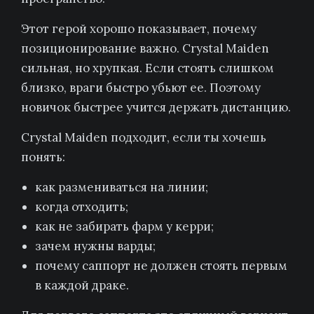
Этот герой хорошо показывает, почему
позиционирование важно. Crystal Maiden
сильная, но хрупкая. Если стоять слишком
близко, враги быстро убьют ее. Поэтому
новичок быстрее учится держать дистанцию.
Crystal Maiden подходит, если ты хочешь
понять:
как размениваться на линии;
когда отходить;
как не забирать фарм у керри;
зачем нужны варды;
почему саппорт не должен стоять первым
в каждой драке.