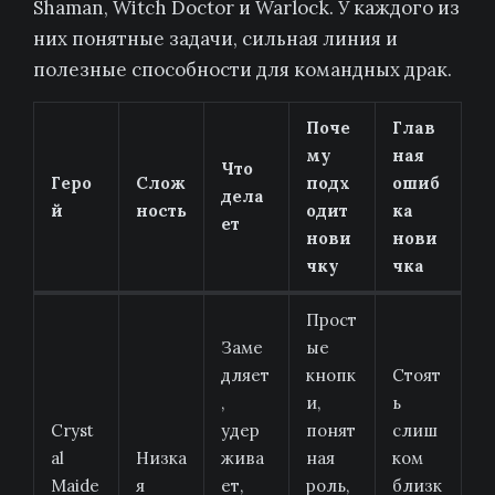
Shaman, Witch Doctor и Warlock. У каждого из
них понятные задачи, сильная линия и
полезные способности для командных драк.
Поче
Глав
му
ная
Что
Геро
Слож
подх
ошиб
дела
й
ность
одит
ка
ет
нови
нови
чку
чка
Прост
Заме
ые
дляет
кнопк
Стоят
,
и,
ь
Cryst
удер
понят
слиш
al
Низка
жива
ная
ком
Maide
я
ет,
роль,
близк