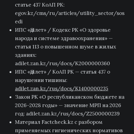
статье 437 КоАП РК:
egov.kz/cms/ru/articles/utility_sector/sos
edi
ИПС «Әділет» / Кодекс РК «О здоровье
народа и системе здравоохранения» —
статья 113 о повышенном шуме в жилых
зданиях:
adilet.zan.kz/rus/docs/K2000000360
ИПС «Әділет» / КоАП РК — статья 437 о
нарушении тишины:
adilet.zan.kz/rus/docs/K1400000235
Закон РК «О республиканском бюджете на
2026–2028 годы» — значение МРП на 2026
год: adilet.zan.kz/rus/docs/Z2500000239
Материал Factcheck.kz с разбором
применяемых гигиенических нормативов