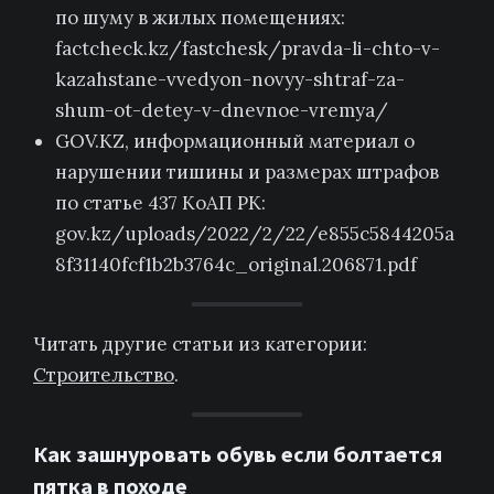
по шуму в жилых помещениях:
factcheck.kz/fastchesk/pravda-li-chto-v-
kazahstane-vvedyon-novyy-shtraf-za-
shum-ot-detey-v-dnevnoe-vremya/
GOV.KZ, информационный материал о
нарушении тишины и размерах штрафов
по статье 437 КоАП РК:
gov.kz/uploads/2022/2/22/e855c5844205a
8f31140fcf1b2b3764c_original.206871.pdf
Читать другие статьи из категории:
Строительство
.
Как зашнуровать обувь если болтается
пятка в походе