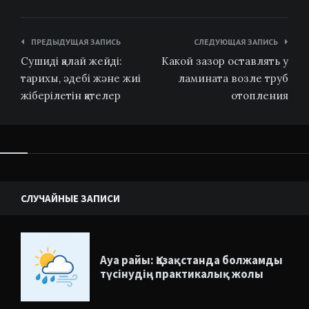
Навигация
ПРЕДЫДУЩАЯ ЗАПИСЬ
СЛЕДУЮЩАЯ ЗАПИСЬ
по
Сушиді қалай жейді:
Какой зазор оставлять у
записям
тарихы, әдебі және жиі
ламината возле труб
жіберілетін қателер
отопления
Виджеты
СЛУЧАЙНЫЕ ЗАПИСИ
Ауа райы: Қазақстанда болжамды
түсінудің практикалық жолы